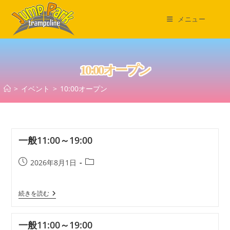
コ
ン
メニュー
テ
ン
ツ
10:00オープン
へ
ス
>
イベント
>
10:00オープン
キ
ッ
プ
一般11:00～19:00
投
投
2026年8月1日
稿
稿
公
カ
一
続きを読む
開
テ
般
日:
ゴ
11:00
リ
～
一般11:00～19:00
19:00
ー: