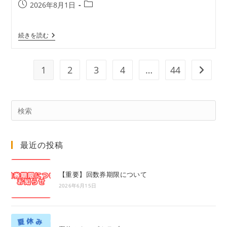
投
投
2026年8月1日
稿
稿
公
カ
一
続きを読む
開
テ
般
日:
ゴ
10:00
リ
～
19:00
ー:
1
2
3
4
…
44
次のペ
Pre
Es
to
最近の投稿
clo
the
sea
【重要】回数券期限について
pan
2026年6月15日