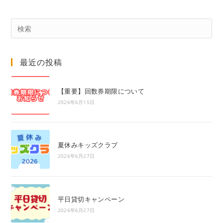
Pre
Es
to
最近の投稿
clo
the
sea
【重要】回数券期限について
pan
2026年6月15日
夏休みキッズクラブ
2026年6月27日
平日貸切キャンペーン
2026年6月27日