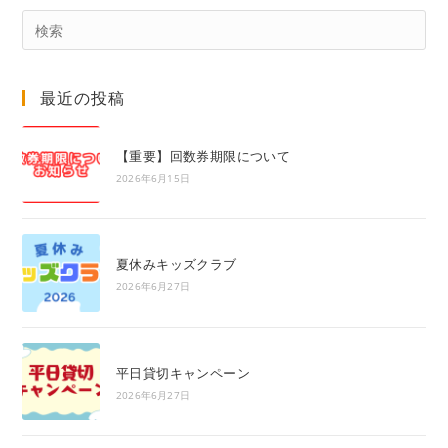
Pre
Es
to
最近の投稿
clo
the
sea
【重要】回数券期限について
pan
2026年6月15日
夏休みキッズクラブ
2026年6月27日
平日貸切キャンペーン
2026年6月27日