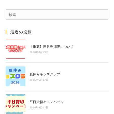
Pre
Es
to
最近の投稿
clo
the
sea
【重要】回数券期限について
pan
2026年6月15日
夏休みキッズクラブ
2026年6月27日
平日貸切キャンペーン
2026年6月27日