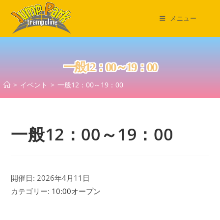
コ
ン
メニュー
テ
ン
ツ
一般12：00～19：00
へ
ス
>
イベント
>
一般12：00～19：00
キ
ッ
プ
一般12：00～19：00
開催日: 2026年4月11日
カテゴリー:
10:00オープン