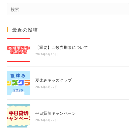
Pre
Es
to
最近の投稿
clo
the
sea
【重要】回数券期限について
pan
2026年6月15日
夏休みキッズクラブ
2026年6月27日
平日貸切キャンペーン
2026年6月27日