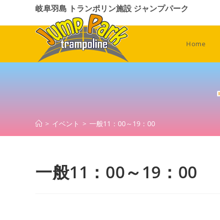
コ
岐阜羽島 トランポリン施設 ジャンプパーク
ン
テ
ン
Home
ツ
へ
ス
キ
ッ
プ
>
イベント
>
一般11：00～19：00
一般11：00～19：00