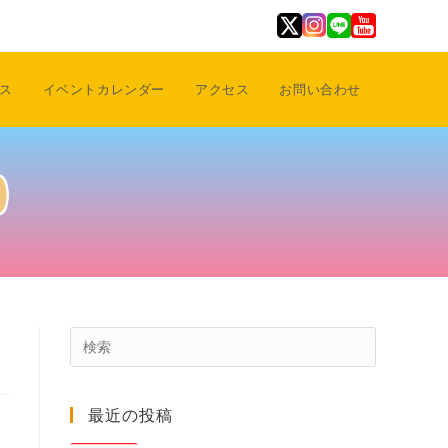
ス
イベントカレンダー
アクセス
お問い合わせ
0
Press
Escape
to
最近の投稿
close
the