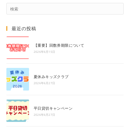
Pre
Es
to
最近の投稿
clo
the
sea
【重要】回数券期限について
pan
2026年6月15日
夏休みキッズクラブ
2026年6月27日
平日貸切キャンペーン
2026年6月27日