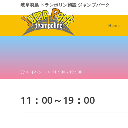
コ
岐阜羽島 トランポリン施設 ジャンプパーク
ン
テ
ン
Home
ツ
へ
ス
キ
ッ
プ
>
イベント
>
11：00～19：00
11：00～19：00