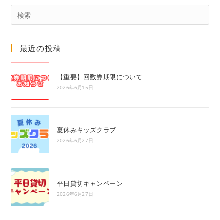
Pre
Es
to
最近の投稿
clo
the
sea
【重要】回数券期限について
pan
2026年6月15日
夏休みキッズクラブ
2026年6月27日
平日貸切キャンペーン
2026年6月27日