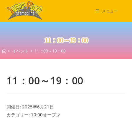
コ
ン
メニュー
テ
ン
ツ
11：00～19：00
へ
ス
>
イベント
>
11：00～19：00
キ
ッ
プ
11：00～19：00
開催日: 2025年6月21日
カテゴリー:
10:00オープン