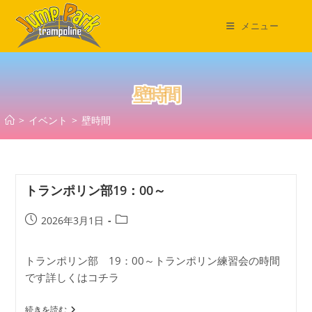
コ
ン
メニュー
テ
ン
ツ
壁時間
へ
ス
>
イベント
>
壁時間
キ
ッ
プ
トランポリン部19：00～
投
投
2026年3月1日
稿
稿
公
カ
トランポリン部 19：00～トランポリン練習会の時間
開
テ
です詳しくはコチラ
日:
ゴ
リ
ー:
ト
続きを読む