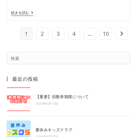
稿
稿
公
カ
壁
続きを読む
開
テ
時
日:
ゴ
間
リ
18：
00
ー:
1
2
3
4
…
10
次のペ
～
Pre
Es
to
最近の投稿
clo
the
sea
【重要】回数券期限について
pan
2026年6月15日
夏休みキッズクラブ
2026年6月27日