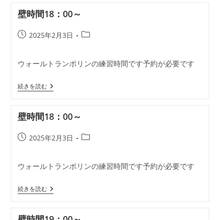
18：
壁時間18：00～
00
～
投
投
2025年2月3日
稿
稿
公
カ
ウォールトランポリンの練習時間です予約が必要です
開
テ
日:
ゴ
壁
リ
続きを読む
時
ー:
間
18：
壁時間18：00～
00
～
投
投
2025年2月3日
稿
稿
公
カ
ウォールトランポリンの練習時間です予約が必要です
開
テ
日:
ゴ
壁
リ
続きを読む
時
ー:
間
18：
壁時間19：00～