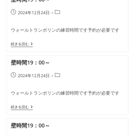
00
～
投
投
2024年12月24日
稿
稿
公
カ
ウォールトランポリンの練習時間です予約が必要です
開
テ
日:
ゴ
壁
リ
続きを読む
時
ー:
間
19：
壁時間19：00～
00
～
投
投
2024年12月24日
稿
稿
公
カ
ウォールトランポリンの練習時間です予約が必要です
開
テ
日:
ゴ
壁
リ
続きを読む
時
ー:
間
19：
壁時間19：00～
00
～