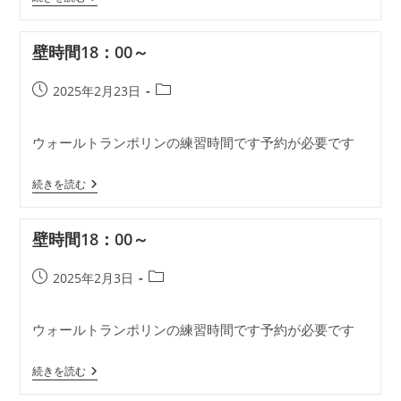
ラ
ン
ポ
壁時間18：00～
リ
ン
部
投
投
2025年2月23日
19：
稿
稿
00
～
公
カ
ウォールトランポリンの練習時間です予約が必要です
開
テ
日:
ゴ
壁
リ
続きを読む
時
ー:
間
18：
壁時間18：00～
00
～
投
投
2025年2月3日
稿
稿
公
カ
ウォールトランポリンの練習時間です予約が必要です
開
テ
日:
ゴ
壁
リ
続きを読む
時
ー:
間