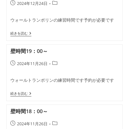
投
投
2024年12月24日
稿
稿
公
カ
ウォールトランポリンの練習時間です予約が必要です
開
テ
日:
ゴ
壁
リ
続きを読む
時
ー:
間
19：
壁時間19：00～
00
～
投
投
2024年11月26日
稿
稿
公
カ
ウォールトランポリンの練習時間です予約が必要です
開
テ
日:
ゴ
壁
リ
続きを読む
時
ー:
間
19：
壁時間18：00～
00
～
投
投
2024年11月26日