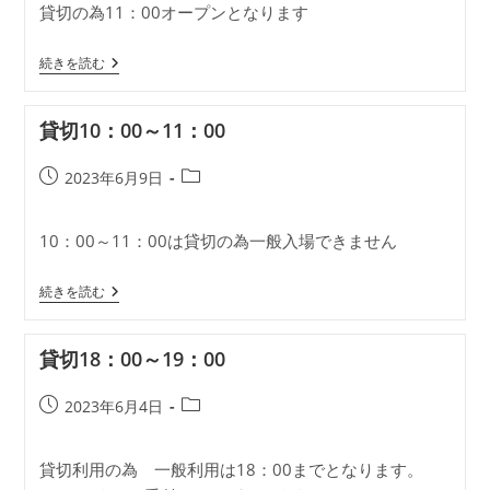
貸切の為11：00オープンとなります
開
テ
日:
ゴ
貸
リ
続きを読む
切
ー:
10：
00
貸切10：00～11：00
～
11：
00
投
投
2023年6月9日
稿
稿
公
カ
10：00～11：00は貸切の為一般入場できません
開
テ
日:
ゴ
貸
リ
続きを読む
切
ー:
10：
00
貸切18：00～19：00
～
11：
00
投
投
2023年6月4日
稿
稿
公
カ
貸切利用の為 一般利用は18：00までとなります。
開
テ