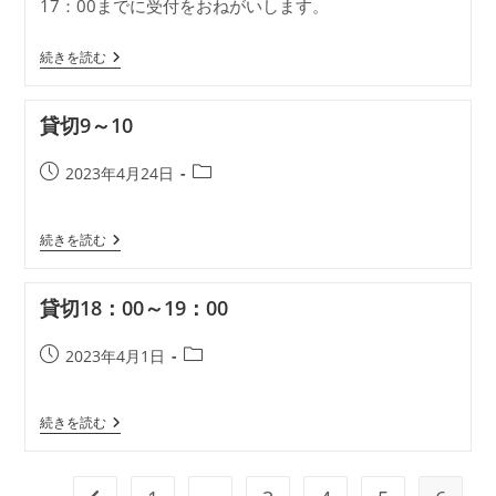
17：00までに受付をおねがいします。
日:
ゴ
リ
ー:
貸
続きを読む
切
18：
00
貸切9～10
～
19：
00
投
投
2023年4月24日
稿
稿
公
カ
貸
続きを読む
開
テ
切
日:
ゴ
9
リ
～
貸切18：00～19：00
10
ー:
投
投
2023年4月1日
稿
稿
公
カ
貸
続きを読む
開
テ
切
日:
ゴ
18：
リ
00
～
ー: