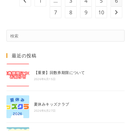
1
…
3
4
5
6
前のページヘ
19：
00
7
8
9
10
次のペ
Pre
Es
to
最近の投稿
clo
the
sea
【重要】回数券期限について
pan
2026年6月15日
夏休みキッズクラブ
2026年6月27日