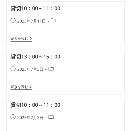
30
貸切10：00～11：00
ま
で
投
投
2023年7月11日
稿
稿
公
カ
貸
続きを読む
開
テ
切
日:
ゴ
10：
リ
00
貸切13：00～15：00
～
ー:
11：
00
投
投
2023年7月3日
稿
稿
公
カ
貸
続きを読む
開
テ
切
日:
ゴ
13：
リ
00
貸切10：00～11：00
～
ー:
15：
00
投
投
2023年7月3日
稿
稿
公
カ