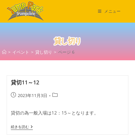
コ
ン
メニュー
テ
ン
ツ
貸し切り
へ
ス
>
イベント
>
貸し切り
>
ページ 6
キ
ッ
プ
貸切11～12
投
投
2023年11月3日
稿
稿
公
カ
貸切の為一般入場は12：15～となります。
開
テ
日:
ゴ
貸
リ
続きを読む
切
ー: