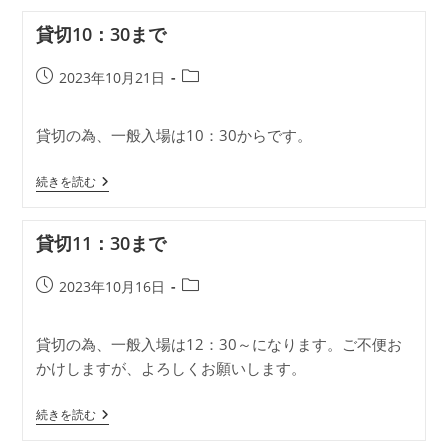
11
～
貸切10：30まで
12
投
投
2023年10月21日
稿
稿
公
カ
貸切の為、一般入場は10：30からです。
開
テ
日:
ゴ
貸
リ
続きを読む
切
ー:
10：
30
貸切11：30まで
ま
で
投
投
2023年10月16日
稿
稿
公
カ
貸切の為、一般入場は12：30～になります。ご不便お
開
テ
かけしますが、よろしくお願いします。
日:
ゴ
リ
ー:
貸
続きを読む
切
11：