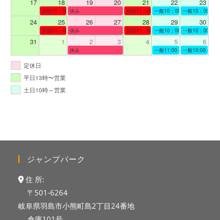
17
18
19
20
21
22
23
貸切11：00～12：00
休み
貸切11：00～13：00
一般10：00～19：00
一般10：00～19
24
25
26
27
28
29
30
貸切11：00～12：00
休み
貸切11：00～12：00
一般10：00～19：00
一般10：00～19
31
1
2
3
4
5
6
休み
一般11:00～19:00
一般10:00～19:
定休日
平日13時〜営業
土日10時～営業
ジャンプパーク
住 所:
〒501-6264
岐阜県羽島市小熊町島2丁目24番地
倉庫101号