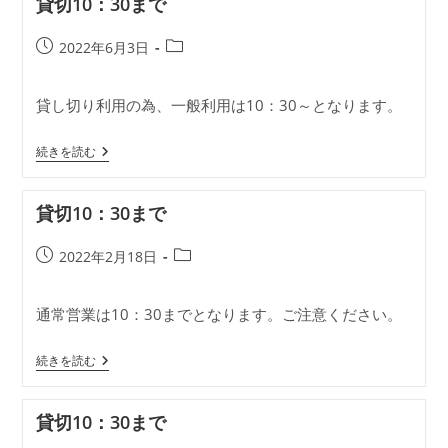
貸切10：30まで
ま
で
投
投
2022年6月3日
稿
稿
公
カ
貸し切り利用の為、一般利用は10：30～となります。
開
テ
日:
ゴ
貸
リ
続きを読む
切
ー:
10：
30
貸切10：30まで
ま
で
投
投
2022年2月18日
稿
稿
公
カ
通常営業は10：30までとなります。ご注意ください。
開
テ
日:
ゴ
貸
リ
続きを読む
切
ー:
10：
30
貸切10：30まで
ま
で