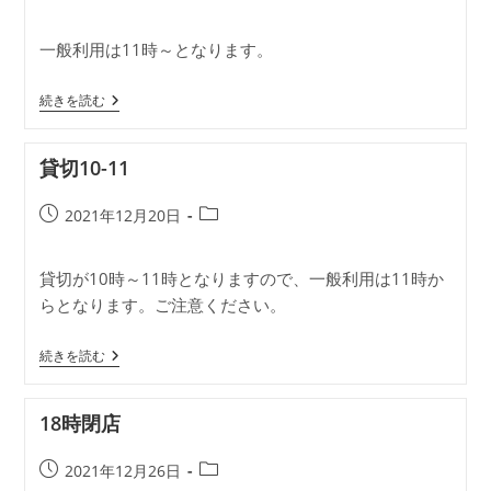
稿
稿
公
カ
一般利用は11時～となります。
開
テ
日:
ゴ
貸
リ
続きを読む
切
ー:
10-
11
貸切10-11
投
投
2021年12月20日
稿
稿
公
カ
貸切が10時～11時となりますので、一般利用は11時か
開
テ
らとなります。ご注意ください。
日:
ゴ
リ
ー:
貸
続きを読む
切
10-
11
18時閉店
投
投
2021年12月26日