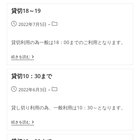
13-
15
貸切18～19
投
投
2022年7月5日
稿
稿
公
カ
貸切利用の為一般は18：00までのご利用となります。
開
テ
日:
ゴ
貸
リ
続きを読む
切
ー:
18
～
貸切10：30まで
19
投
投
2022年6月3日
稿
稿
公
カ
貸し切り利用の為、一般利用は10：30～となります。
開
テ
日:
ゴ
貸
リ
続きを読む
切
ー:
10：
30