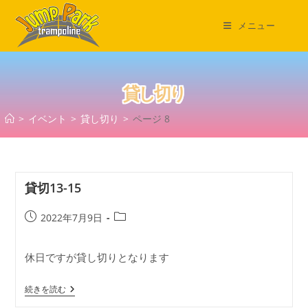
コ
ン
メニュー
テ
ン
ツ
貸し切り
へ
ス
>
イベント
>
貸し切り
>
ページ 8
キ
ッ
プ
貸切13-15
投
投
2022年7月9日
稿
稿
公
カ
休日ですが貸し切りとなります
開
テ
日:
ゴ
貸
リ
続きを読む
切
ー: