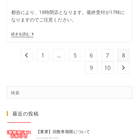
稿
稿
公
カ
都合により、18時閉店となります。最終受付が17時に
開
テ
なりますのでご注意ください。
日:
ゴ
リ
ー:
18
続きを読む
時
閉
店
1
…
5
6
7
8
前のページヘ
9
10
次のペ
Pre
Es
to
最近の投稿
clo
the
sea
【重要】回数券期限について
pan
2026年6月15日