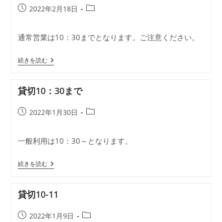
投
投
2022年2月18日
稿
稿
公
カ
通常営業は10：30までとなります。ご注意ください。
開
テ
日:
ゴ
貸
リ
続きを読む
切
ー:
10：
30
貸切10：30まで
ま
で
投
投
2022年1月30日
稿
稿
公
カ
一般利用は10：30～となります。
開
テ
日:
ゴ
貸
リ
続きを読む
切
ー:
10：
30
貸切10-11
ま
で
投
投
2022年1月9日