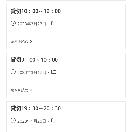
11：
リ
00
貸切10：00～12：00
～
ー:
12：
00
投
投
2023年3月23日
稿
稿
公
カ
貸
続きを読む
開
テ
切
日:
ゴ
10：
リ
00
貸切9：00～10：00
～
ー:
12：
00
投
投
2023年3月17日
稿
稿
公
カ
貸
続きを読む
開
テ
切
日:
ゴ
9：
リ
00
貸切19：30～20：30
～
ー:
10：
00
投
投
2023年1月20日
稿
稿