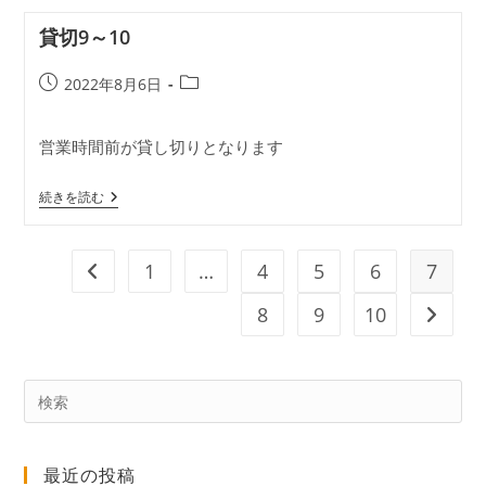
9-
12
貸切9～10
投
投
2022年8月6日
稿
稿
公
カ
営業時間前が貸し切りとなります
開
テ
日:
ゴ
貸
リ
続きを読む
切
ー:
9
～
10
1
…
4
5
6
7
前のページヘ
8
9
10
次のペ
Pre
Es
to
最近の投稿
clo