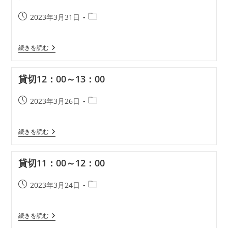
19：
00
投
投
2023年3月31日
稿
稿
公
カ
貸
続きを読む
開
テ
切
日:
ゴ
10：
リ
30
貸切12：00～13：00
～
ー:
11：
30
投
投
2023年3月26日
稿
稿
公
カ
貸
続きを読む
開
テ
切
日:
ゴ
12：
リ
00
貸切11：00～12：00
～
ー:
13：
00
投
投
2023年3月24日
稿
稿
公
カ
貸
続きを読む
開
テ
切
日:
ゴ