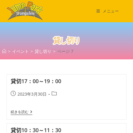
コ
ン
メニュー
テ
ン
ツ
貸し切り
へ
ス
>
イベント
>
貸し切り
>
ページ 7
キ
ッ
プ
貸切17：00～19：00
投
投
2023年3月30日
稿
稿
公
カ
貸
続きを読む
開
テ
切
日:
ゴ
17：
リ
00
貸切10：30～11：30
～
ー: