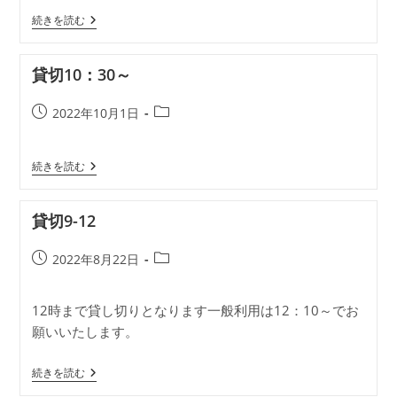
公
カ
貸
続きを読む
開
テ
切
日:
ゴ
19：
リ
30
貸切10：30～
～
ー:
20：
30
投
投
2022年10月1日
稿
稿
公
カ
貸
続きを読む
開
テ
切
日:
ゴ
10：
リ
30
貸切9-12
～
ー:
投
投
2022年8月22日
稿
稿
公
カ
12時まで貸し切りとなります一般利用は12：10～でお
開
テ
願いいたします。
日:
ゴ
リ
ー:
貸
続きを読む
切